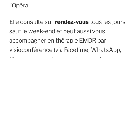
l’Opéra.
Elle consulte sur
rendez-vous
tous les jours
sauf le week-end et peut aussi vous
accompagner en thérapie EMDR par
visioconférence (via Facetime, WhatsApp,
Skype), y compris pour démarrer de
nouvelles thérapies
.
Adresse du cabinet :
36 rue Godot de
Mauroy, 75009 Paris.
Contact: 06.29.54.42.50.
Consultez les avis déposés sur Google.